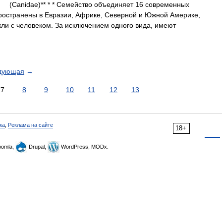
anidae)** * * Семейство объединяет 16 современных
пространены в Евразии, Африке, Северной и Южной Америке,
ли с человеком. За исключением одного вида, имеют
дующая
→
7
8
9
10
11
12
13
ка
,
Реклама на сайте
18+
omla,
Drupal,
WordPress, MODx.