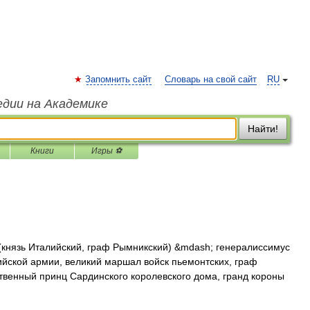
Запомнить сайт
Словарь на свой сайт
RU
едии на Академике
Найти!
Книги
Игры ⚽
князь Италийский, граф Рымникский) &mdash; генералиссимус
йской армии, великий маршал войск пьемонтских, граф
венный принц Сардинского королевского дома, гранд короны