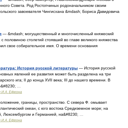
енного Совета. Род Ростопчиных родоначальником своим
гольского завоевателя Чингисхана &mdash; Бориса Давидовича
я
— &mdash; могущественный и многочисленный княжеский
х с половиною столетий стоявший во главе великого княжества
лучил свое собирательное имя. О времени основания
тература: История русской литературы
— История русской
новных явлений ее развития может быть разделена на три
рского ига; II до конца XVII века; III до нашего времени. В
е&#8230; …
и И.А. Ефрона
сположение, границы, пространство. С севера Ф. омывает
лантический океан, с юго востока Средиземное море; на
ей, Люксембургом и Германией, на&#8230; …
и И.А. Ефрона