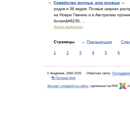
Семейство волчьи, или псовые
— (C
70
родов и 36 видов. Псовые широко рас
на Новую Гвинею и в Австралию проник
более&#8230; …
Жизнь животных
Страницы
←
Предыдущая
Сле
1
2
3
4
5
6
© Академик, 2000-2026
Обратная связь:
Техподдерж
👣 Путешествия
Экспорт словарей на сайты
, сделанные на PHP,
Jo