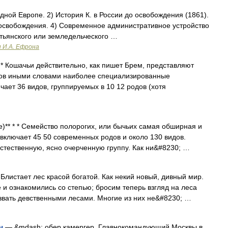
дной Европе. 2) История К. в России до освобождения (1861).
 освобождения. 4) Современное административное устройство
естьянского или земледельческого …
и И.А. Ефрона
Кошачьи действительно, как пишет Брем, представляют
ов иными словами наиболее специализированные
ает 36 видов, группируемых в 10 12 родов (хотя
 * * Семейство полорогих, или бычьих самая обширная и
включает 45 50 современных родов и около 130 видов.
ственную, ясно очерченную группу. Как ни&#8230; …
тает лес красой богатой. Как некий новый, дивный мир.
ознакомились со степью; бросим теперь взгляд на леса
звать девственными лесами. Многие из них не&#8230; …
ч
— &mdash; обер камергер, Главнокомандующий Москвы в