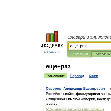
Словари и энциклоп
academic.ru
Толкования
Переводы
еще+раз
Толкование
Перевод
Книги
Суворов, Александр Васильевич
— (
61
Российских войск, фельдмаршал австри
Священной Римской империи, наследст
и кузен …
Большая биографическая энциклопедия