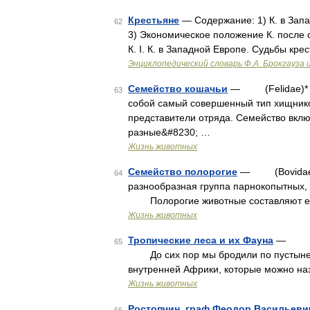
Крестьяне
— Содержание: 1) К. в Запа
62
3) Экономическое положение К. после
К. I. К. в Западной Европе. Судьбы кр
Энциклопедический словарь Ф.А. Брокгауза 
Семейство кошачьи
— (Felidae)* * 
63
собой самый совершенный тип хищник
представители отряда. Семейство включ
разные&#8230; …
Жизнь животных
Семейство полорогие
— (Bovidae)**
64
разнообразная группа парнокопытных, 
Полорогие животные составляют есте
Жизнь животных
Тропические леса и их Фауна
— Блис
65
До сих пор мы бродили по пустыне и 
внутренней Африки, которые можно на
Жизнь животных
Ростопчин, граф Феодор Васильеви