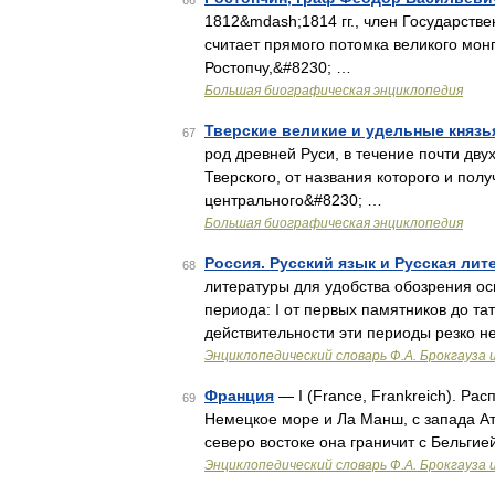
66
1812&mdash;1814 гг., член Государств
считает прямого потомка великого мон
Ростопчу,&#8230; …
Большая биографическая энциклопедия
Тверские великие и удельные князь
67
род древней Руси, в течение почти дву
Тверского, от названия которого и по
центрального&#8230; …
Большая биографическая энциклопедия
Россия. Русский язык и Русская ли
68
литературы для удобства обозрения ос
периода: I от первых памятников до тата
действительности эти периоды резко н
Энциклопедический словарь Ф.А. Брокгауза 
Франция
— I (France, Frankreich). Ра
69
Немецкое море и Ла Манш, с запада Ат
северо востоке она граничит с Бельги
Энциклопедический словарь Ф.А. Брокгауза 